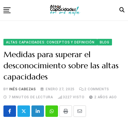
Skip
to
content
Inicio
Familias
ALTAS CAPACIDADES: CONCEPTOS Y DEFINICIÓN
BLOG
Aula y Atención Educativa
Medidas para superar el
Libro
desconocimiento sobre las altas
Sobre nosotras
capacidades
BY
INÉS CABEZAS
ENERO 27, 2025
2
COMMENTS
7 MINUTOS DE LECTURA
3227
VISTO
2 AÑOS AGO
LinkedIn
Whatsapp
Print
Share
via