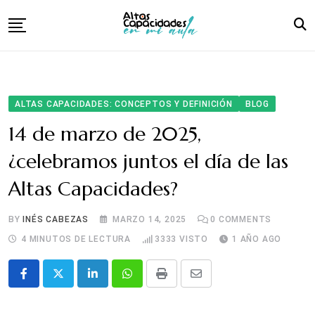
Skip
to
content
Inicio
Familias
ALTAS CAPACIDADES: CONCEPTOS Y DEFINICIÓN
BLOG
Aula y Atención Educativa
14 de marzo de 2025,
Libro
¿celebramos juntos el día de las
Sobre nosotras
Altas Capacidades?
BY
INÉS CABEZAS
MARZO 14, 2025
0
COMMENTS
4 MINUTOS DE LECTURA
3333
VISTO
1 AÑO AGO
LinkedIn
Whatsapp
Print
Share
via