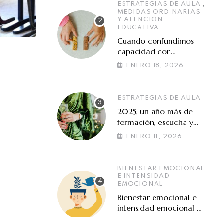
,
ESTRATEGIAS DE AULA
MEDIDAS ORDINARIAS
Y ATENCIÓN
EDUCATIVA
Cuando confundimos
capacidad con
preferencias de
ENERO 18, 2026
aprendizaje
ESTRATEGIAS DE AULA
2025, un año más de
formación, escucha y
cooperación en torno a
ENERO 11, 2026
las altas capacidades
BIENESTAR EMOCIONAL
E INTENSIDAD
EMOCIONAL
Bienestar emocional e
intensidad emocional en