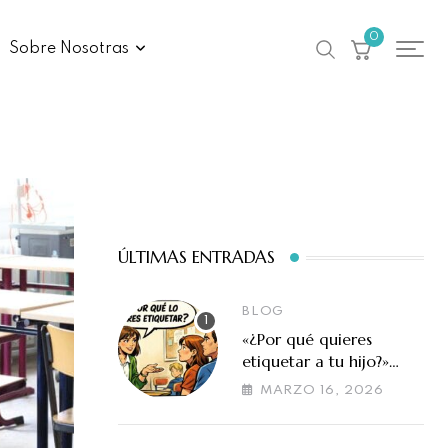
0
Sobre Nosotras
ÚLTIMAS ENTRADAS
BLOG
«¿Por qué quieres
etiquetar a tu hijo?»
Cuando la evaluación
MARZO 16, 2026
en altas capacidades se
malinterpreta