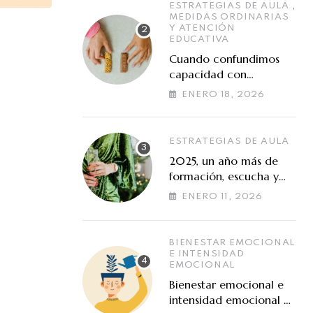
,
ESTRATEGIAS DE AULA
MEDIDAS ORDINARIAS
Y ATENCIÓN
EDUCATIVA
Cuando confundimos
capacidad con
preferencias de
ENERO 18, 2026
aprendizaje
ESTRATEGIAS DE AULA
2025, un año más de
formación, escucha y
cooperación en torno a
ENERO 11, 2026
las altas capacidades
BIENESTAR EMOCIONAL
E INTENSIDAD
EMOCIONAL
Bienestar emocional e
intensidad emocional en