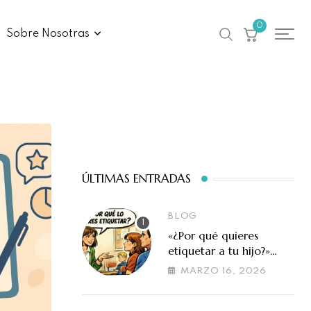
0
Sobre Nosotras
ÚLTIMAS ENTRADAS
BLOG
«¿Por qué quieres
etiquetar a tu hijo?»
Cuando la evaluación
MARZO 16, 2026
en altas capacidades se
malinterpreta