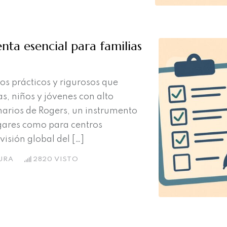
nta esencial para familias
s prácticos y rigurosos que
s, niños y jóvenes con alto
narios de Rogers, un instrumento
gares como para centros
isión global del […]
URA
2820
VISTO