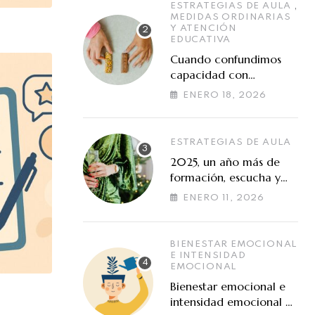
,
ESTRATEGIAS DE AULA
MEDIDAS ORDINARIAS
Y ATENCIÓN
EDUCATIVA
Cuando confundimos
capacidad con
preferencias de
ENERO 18, 2026
aprendizaje
ESTRATEGIAS DE AULA
2025, un año más de
formación, escucha y
cooperación en torno a
ENERO 11, 2026
las altas capacidades
BIENESTAR EMOCIONAL
E INTENSIDAD
EMOCIONAL
Bienestar emocional e
intensidad emocional en