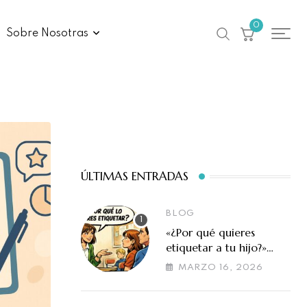
0
Sobre Nosotras
ÚLTIMAS ENTRADAS
BLOG
«¿Por qué quieres
etiquetar a tu hijo?»
Cuando la evaluación
MARZO 16, 2026
en altas capacidades se
malinterpreta