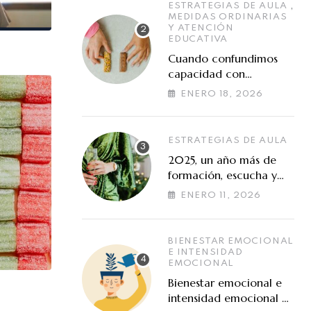
,
ESTRATEGIAS DE AULA
MEDIDAS ORDINARIAS
Y ATENCIÓN
EDUCATIVA
Cuando confundimos
capacidad con
preferencias de
ENERO 18, 2026
aprendizaje
ESTRATEGIAS DE AULA
2025, un año más de
formación, escucha y
cooperación en torno a
ENERO 11, 2026
las altas capacidades
BIENESTAR EMOCIONAL
E INTENSIDAD
EMOCIONAL
Bienestar emocional e
intensidad emocional en