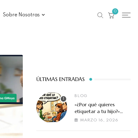
0
Sobre Nosotras
ÚLTIMAS ENTRADAS
BLOG
«¿Por qué quieres
etiquetar a tu hijo?»
Cuando la evaluación
MARZO 16, 2026
en altas capacidades se
malinterpreta